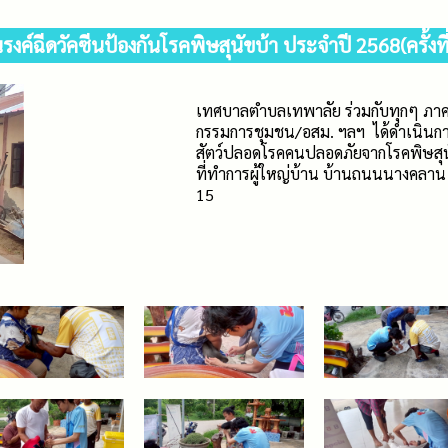
รงค์ฉีดวัคซีนป้องกันโรคพิษสุนัขบ้า ประจำปี 2568(ครั้งที่
เทศบาลตำบลเทพาลัย ร่วมกับทุกๆ ภาคส่
กรรมการชุมชน/อสม. ฯลฯ ได้ดำเนินการ
สัตว์ปลอดโรคคนปลอดภัยจากโรคพิษสุนั
ที่ทำการผู้ใหญ่บ้าน บ้านถนนนางคลาน หม
15