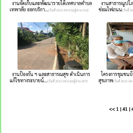
งานจัดเก็บและพัฒนารายได้เทศบาลตำบล
งานสาธารณูปโภค(
เทพาลัย ออกบริกา...
ซ่อมไฟถนน
[วันที่ 2021-06-02][ผู้อ่าน 332]
[วันที่ 
งานป้องกัน ฯ และสาธารณสุข ดำเนินการ
โครงการชุมชนบ้าน
แก้ไขทางระบายน้...
สุขภาพ
[วันที่ 2021-06-02][ผู้อ่าน 367]
[วันที่ 2021-06
<<
1
|
41
|