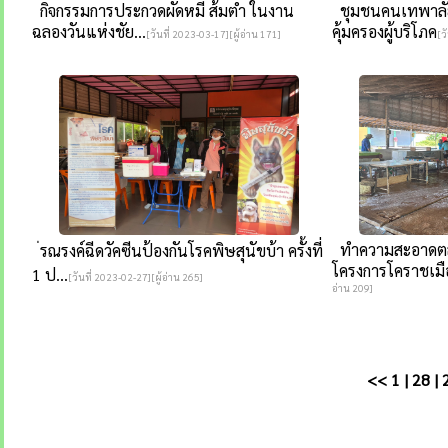
กิจกรรมการประกวดผัดหมี่ ส้มตำ ในงาน
ชุมชนคนเทพาลัย
ฉลองวันแห่งชัย...
คุ้มครองผู้บริโภค
[วันที่ 2023-03-17][ผู้อ่าน 171]
[ว
ทำความสะอาดต
่รณรงค์ฉีดวัคซีนป้องกันโรคพิษสุนัขบ้า ครั้งที่
โครงการโคราชเมื
1 ป...
[วันที่ 2023-02-27][ผู้อ่าน 265]
อ่าน 209]
<<
1
|
28
|